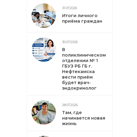
31.07.2026
Итоги личного
приёма граждан
30.07.2026
В
поликлиническом
отделении № 1
ГБУЗ РБ ГБ г.
Нефтекамска
вести приём
будет врач-
эндокринолог
28.07.2026
Там, где
начинается новая
жизнь