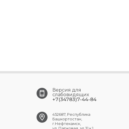
Версия для
слабовидящих
+7(34783)7-44-84
452687, Республика
Башкортостан,
г.Нефтекамск,
ул. Парковая, зд.31 к.1