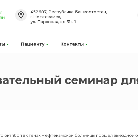
452687, Республика Башкортостан,
г.Нефтекамск,
ул. Парковая, зд.31 к.1
ты
Пациенту
Контакты
вательный семинар дл
-го октября в стенах Нефтекамской больницы прошел выездной 