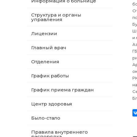
Информация о больнице
б
О
Структура и органы
по
управления
Бу
Ш
Лицензии
и 
Аз
Главный врач
Г
ри
Отделения
Ар
о
График работы
Р
н
График приема граждан
Се
Б
Центр здоровья
Было-стало
Правила внутреннего
распорядка