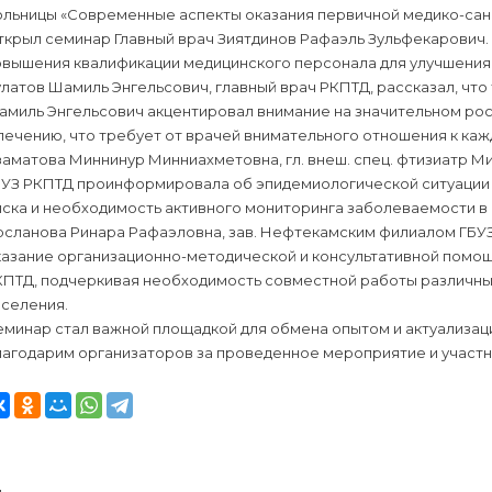
ольницы «Современные аспекты оказания первичной медико-сан
ткрыл семинар Главный врач Зиятдинов Рафаэль Зульфекарович.
вышения квалификации медицинского персонала для улучшения к
латов Шамиль Энгельсович, главный врач РКПТД, рассказал, что 
амиль Энгельсович акцентировал внимание на значительном рос
лечению, что требует от врачей внимательного отношения к каж
аматова Миннинур Минниахметовна, гл. внеш. спец. фтизиатр Ми
БУЗ РКПТД проинформировала об эпидемиологической ситуации п
ска и необходимость активного мониторинга заболеваемости в 
сланова Ринара Рафаэловна, зав. Нефтекамским филиалом ГБУЗ
казание организационно-методической и консультативной помо
КПТД, подчеркивая необходимость совместной работы различны
аселения.
минар стал важной площадкой для обмена опытом и актуализаци
лагодарим организаторов за проведенное мероприятие и участн