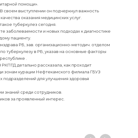
итарной помощи».
 В своем выступлении он подчеркнул важность
ачества оказания медицинских услуг.
такое туберкулез сегодня.
те заболеваемости и новых подходах к диагностике
дому пациенту.
нздрава РБ, зав. организационно-методич. отделом
о туберкулезу в РБ, указав на основные факторы
республике .
 РКПТД детально рассказала, как проходит
щи зонам курации Нефтекамского филиала ГБУЗ
х подразделений для улучшения здоровья
и знаний среди сотрудников.
иков за проявленный интерес.