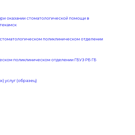
при оказании стоматологической помощи в
фтекамск
в стоматологическом поликлиническом отделении
ческом поликлиническом отделении ГБУЗ РБ ГБ
) услуг (образец)