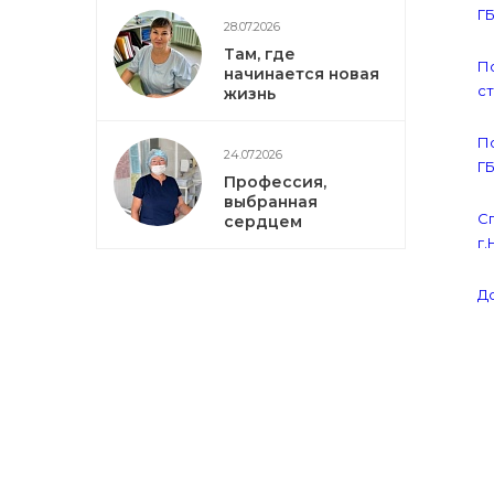
ГБ
28.07.2026
Там, где
П
начинается новая
с
жизнь
П
24.07.2026
ГБ
Профессия,
выбранная
С
сердцем
г
До