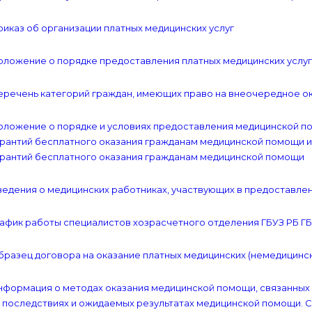
иказ об организации платных медицинских услуг
ложение о порядке предоставления платных медицинских услуг 
еречень категорий граждан, имеющих право на внеочередное о
оложение о порядке и условиях предоставления медицинской п
арантий бесплатного оказания гражданам медицинской помощи 
арантий бесплатного оказания гражданам медицинской помощи
едения о медицинских работниках, участвующих в предоставлен
афик работы специалистов хозрасчетного отделения ГБУЗ РБ Г
разец договора на оказание платных медицинских (немедицинских
нформация о методах оказания медицинской помощи, связанных 
х последствиях и ожидаемых результатах медицинской помощи. 