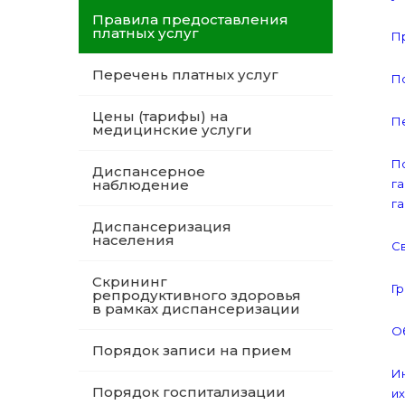
Правила предоставления
платных услуг
Пр
Перечень платных услуг
По
Цены (тарифы) на
П
медицинские услуги
П
Диспансерное
наблюдение
г
г
Диспансеризация
населения
Св
Скрининг
Гр
репродуктивного здоровья
в рамках диспансеризации
Об
Порядок записи на прием
И
Порядок госпитализации
и