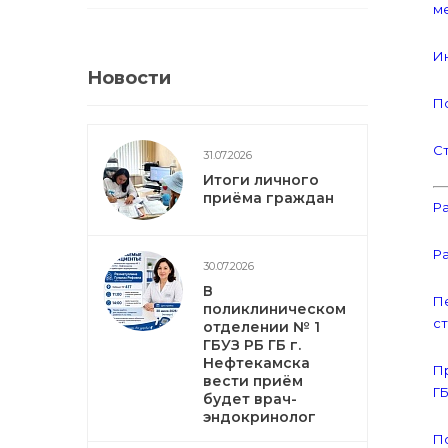
ме
И
Новости
По
С
31.07.2026
Итоги личного
приёма граждан
Ра
Р
30.07.2026
В
Пе
поликлиническом
с
отделении № 1
ГБУЗ РБ ГБ г.
Нефтекамска
П
вести приём
ГБ
будет врач-
эндокринолог
П