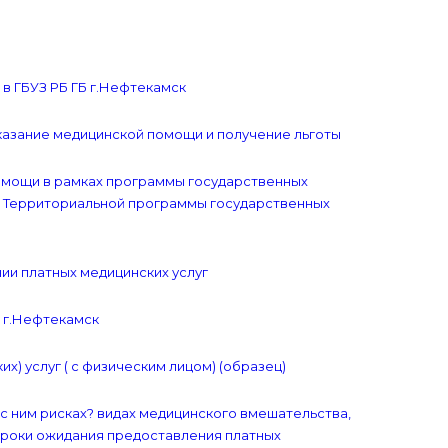
в ГБУЗ РБ ГБ г.Нефтекамск
казание медицинской помощи и получение льготы
омощи в рамках программы государственных
и Территориальной программы государственных
ии платных медицинских услуг
Б г.Нефтекамск
) услуг ( с физическим лицом) (образец)
с ним рисках? видах медицинского вмешательства,
Сроки ожидания предоставления платных