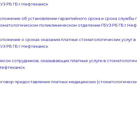
УЗ РБ ГБ г.Нефтекамск
оложение об установлении гарантийного срока и срока службы 
томатологическом поликлиническом отделении ГБУЗ РБ ГБ г.Не
оложение о сроках оказания платных стоматологических услуг 
УЗ РБ ГБ г.Нефтекамск
писок сотрудников, оказывающих платные услуги в стоматологи
.Нефтекамск
говор предоставления платных медицинских (стоматологических