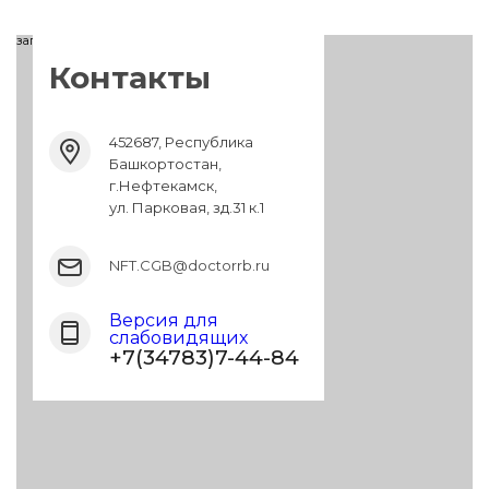
загрузка карты...
Контакты
452687, Республика
Башкортостан,
г.Нефтекамск,
ул. Парковая, зд.31 к.1
NFT.CGB@doctorrb.ru
Версия для
слабовидящих
+7(34783)7-44-84