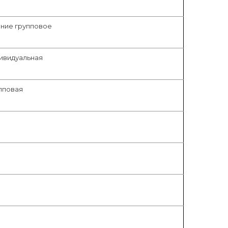
ание групповое
ивидуальная
пповая