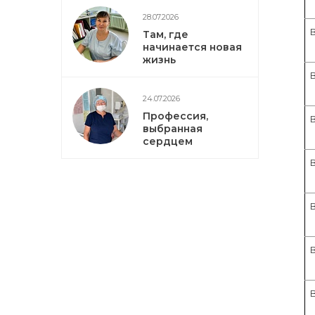
28.07.2026
Там, где
начинается новая
жизнь
24.07.2026
Профессия,
выбранная
сердцем
В
В
В