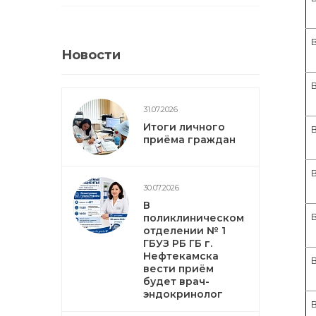
Новости
31.07.2026
Итоги личного
приёма граждан
В
30.07.2026
В
поликлиническом
отделении № 1
ГБУЗ РБ ГБ г.
Нефтекамска
В
вести приём
будет врач-
эндокринолог