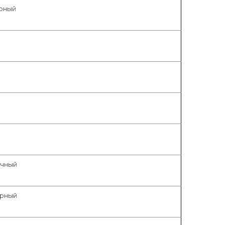
рный
ичный
орный