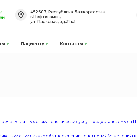
452687, Республика Башкортостан,
г.Нефтекамск,
ул. Парковая, зд.31 к.1
ты
Пациенту
Контакты
речень платных стоматологических услуг предоставляемых в ГБ
иказ 722 от 22.07.2026 об утверждении дополнений (изменений) 