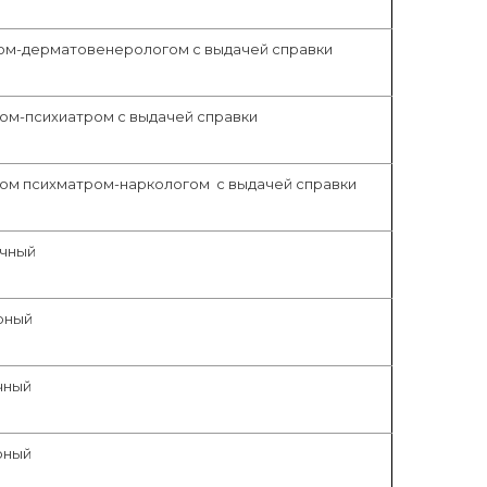
ом-дерматовенерологом с выдачей справки
ом-психиатром с выдачей справки
ом психматром-наркологом с выдачей справки
ичный
рный
чный
рный