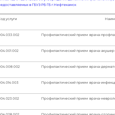
редоставляемых в ГБУЗ РБ ГБ г.Нефтекамск
Код услуги
Наим
В04.033.002
Профилактический прием врача-профпато
04.001.002
Профилактический прием врача-акушер-г
В04.008.002
Профилактический прием врача-дермато
04.014.003
Профилактический прием врача-инфекцио
В04.023.002
Профилактический прием врача-невролог
В04.028.002
Профилактический прием врача-оторинол