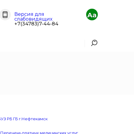
Aa
Версия для
слабовидящих
+7(34783)7-44-84
УЗ РБ ГБ г.Нефтекамск
в Перечень платных медицинских услуг