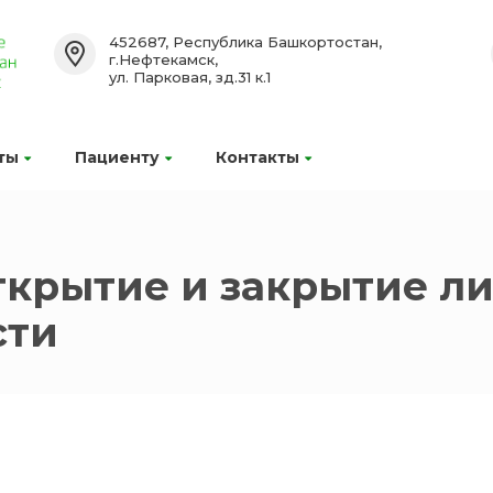
452687, Республика Башкортостан,
г.Нефтекамск,
ул. Парковая, зд.31 к.1
ты
Пациенту
Контакты
крытие и закрытие ли
сти