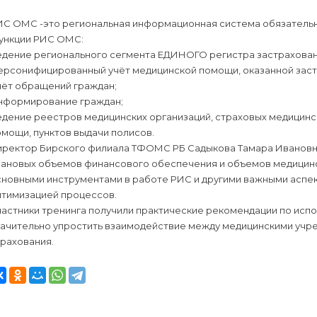
ИС ОМС -это региональная информационная система обязательн
ункции РИС ОМС:
едение регионального сегмента ЕДИНОГО регистра застрахован
ерсонифицированный учёт медицинской помощи, оказанной зас
чёт обращений граждан;
нформирование граждан;
дение реестров медицинских организаций, страховых медицинс
мощи, пунктов выдачи полисов.
иректор Бирского филиала ТФОМС РБ Садыкова Тамара Ивановн
лановых объемов финансового обеспечения и объемов медицинск
сновными инструментами в работе РИС и другими важными аспе
птимизацией процессов.
астники тренинга получили практические рекомендации по испо
начительно упростить взаимодействие между медицинскими учр
рахования.