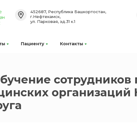
452687, Республика Башкортостан,
г.Нефтекамск,
ул. Парковая, зд.31 к.1
ты
Пациенту
Контакты
бучение сотрудников 
цинских организаций 
руга