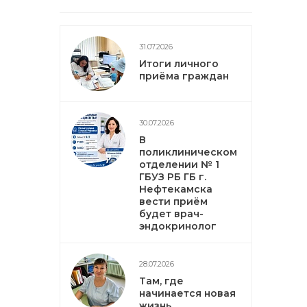
31.07.2026
Итоги личного
приёма граждан
30.07.2026
В
поликлиническом
отделении № 1
ГБУЗ РБ ГБ г.
Нефтекамска
вести приём
будет врач-
эндокринолог
28.07.2026
Там, где
начинается новая
жизнь