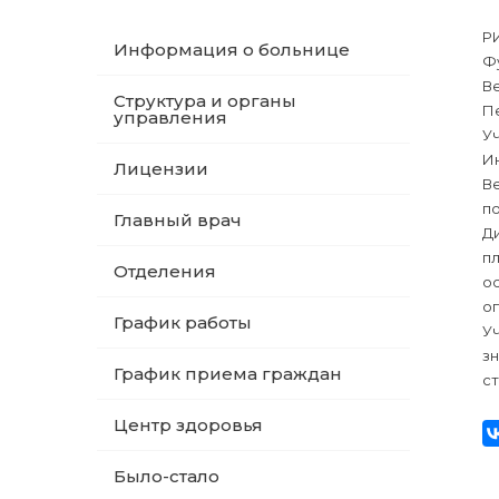
Р
Информация о больнице
Ф
В
Структура и органы
П
управления
У
И
Лицензии
Ве
по
Главный врач
Д
п
Отделения
о
о
График работы
Уч
з
График приема граждан
ст
Центр здоровья
Было-стало