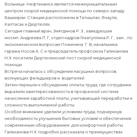
больнице. Нефтекамск является межмуниципальным
центром скорой медицинской помощи по северо-западу
Башкирии. Станции расположены в Татышлах, Янауле,
Калтасах и Дюртюлях.
Сегодня главный врач, Зиятдинов Р. З , заведуюшая
мосмп Андреева Л. Г, отдел кадров Гизатуллина Р. Г , зам. , по
экономическом вопросам Поженина Г. В, начальника
гаража Носов А. С и председатель профсоюза Галиханова
Н.Х посетили Дюртюлинский пост скорой медицинской
помощи.
Встреча началась с обсуждения насущных вопросов,
волнующих фельдшеров и водителей.
Затем перешли к обсуждению оплаты труда, где сотрудники
выразили заинтересованность в прозрачной системе
начисления заработной платы, учитывающей переработки и
сложность выполняемой работы.
Особое внимание уделили условиям труда, подчеркнув
необходимость улучшения бытовых условий и обеспечения
современным оборудованием для комфортной работы.
Галиханова Н.Х. подробно рассказала о преимуществах