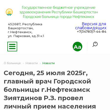
Версия для
452687, Республика
слабовидящих
Башкортостан,
+7(34783)7-44-84
г.Нефтекамск,
ул. Парковая, зд.31 к.1
Aa
О больнице
Новости
Новости
Сегодня, 25 июля 2025г,
главный врач Городской
больницы г.Нефтекамск
Зиятдинов Р.З. провел
личный прием населения